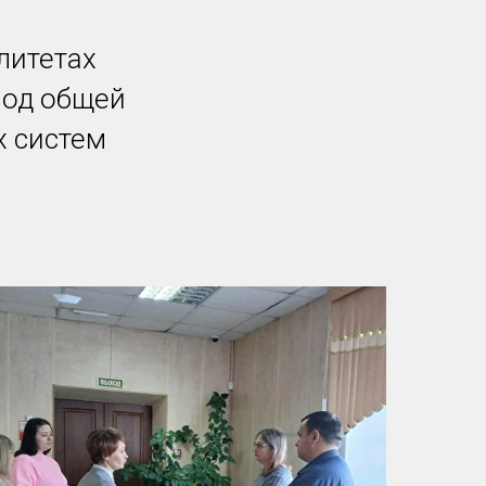
литетах
под общей
х систем