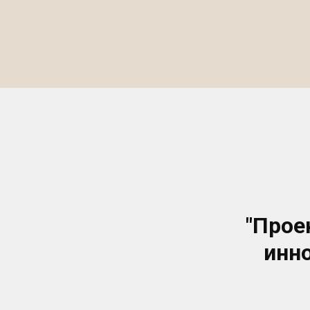
"Прое
инн