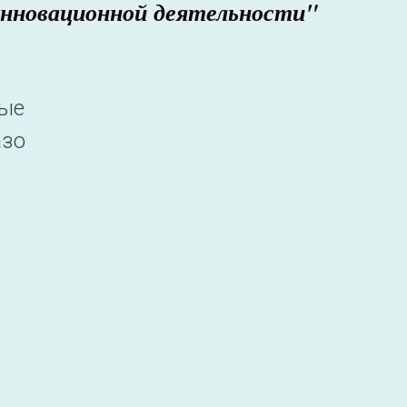
нновационной деятельности"
ные
азо