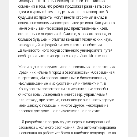
молодых талантливых исследователей. Нет никаких
сомнений в том, что ребята продолжат развивать свои
идеи и в дальнейшем внедрять их на производстве. В
будущем их проекты могут внести огромный вклад в
социально-экономическое развитие региона. Как ученого,
меня очень заинтересовал ряд представленных идей,
связанных с энергетикой. Считаю, что их авторов ждет
большое будущее, – отметил кандидат технических наук,
заведующий кафедрой систем электроснабжения
Дальневосточного государственного университета путей
сообщения, член экспертного жюри Иван Игнатенко.
Жюри оценивало участников в нескольких направлениях.
Среди них: «Умный город и безопасность», «Современная
энергетика», «Агропромышленные и биотехнологии»,
«Большие данные и искусственный интеллект» и т. д.
Конкурсанты презентовали альтернативные способы
очистки воды, лазерный мини-гравер, управляемый
планетоход, приложение, помогающее оказывать первую
медицинскую помощь, и многое другое. Некоторые из
проектов уже успешно применяются на практике.
– Я разработал программу для персонализированной
рассылки школьного расписания. Она автоматизирована
и основана на работе чат-ботов в наиболее популярных на