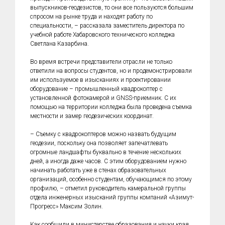
выпускников-геодезистов, то они все пользуются большим
спросом на рынке труда и находят работу по
специальности, – рассказала заместитель директора по
учебной работе Хабаровского технического колледжа
Светлана Казарбина.
Во время встречи представители отрасли не только
ответили на вопросы студентов, но и продемонстрировали
им используемое в изысканиях и проектировании
оборудование – промышленный квадрокоптер с
установленной фотокамерой и GNSS-приемник. С их
помощью на территории колледжа была проведена съемка
местности и замер геодезических координат.
– Съемку с квадрокоптеров можно назвать будущим
геодезии, поскольку она позволяет запечатлевать
огромные ландшафты буквально в течение нескольких
дней, а иногда даже часов. С этим оборудованием нужно
начинать работать уже в стенах образовательных
организаций, особенно студентам, обучающимся по этому
профилю, – отметил руководитель камеральной группы
отдела инженерных изысканий группы компаний «Азимут-
Прогресс» Максим Золин.
Как сообщили в министерстве образования и науки края,