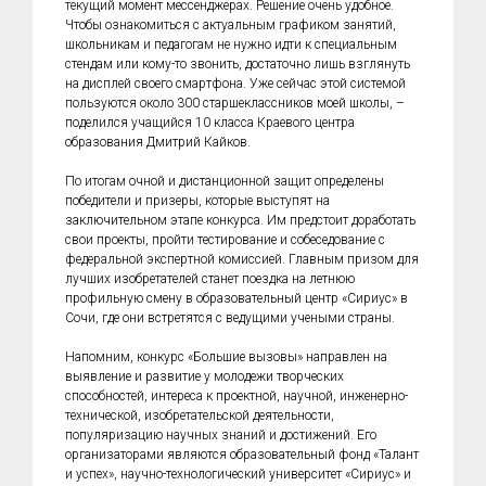
текущий момент мессенджерах. Решение очень удобное.
Чтобы ознакомиться с актуальным графиком занятий,
школьникам и педагогам не нужно идти к специальным
стендам или кому-то звонить, достаточно лишь взглянуть
на дисплей своего смартфона. Уже сейчас этой системой
пользуются около 300 старшеклассников моей школы, –
поделился учащийся 10 класса Краевого центра
образования Дмитрий Кайков.
По итогам очной и дистанционной защит определены
победители и призеры, которые выступят на
заключительном этапе конкурса. Им предстоит доработать
свои проекты, пройти тестирование и собеседование с
федеральной экспертной комиссией. Главным призом для
лучших изобретателей станет поездка на летнюю
профильную смену в образовательный центр «Сириус» в
Сочи, где они встретятся с ведущими учеными страны.
Напомним, конкурс «Большие вызовы» направлен на
выявление и развитие у молодежи творческих
способностей, интереса к проектной, научной, инженерно-
технической, изобретательской деятельности,
популяризацию научных знаний и достижений. Его
организаторами являются образовательный фонд «Талант
и успех», научно-технологический университет «Сириус» и