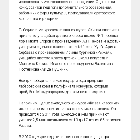
использовать музыкальное сопровождение. Оценивали
конкурсантов педагоги дополнительного образования,
работники сферы культуры, преподаватели ораторского
мастерства и риторики.
Победителями краевого этапа конкурса «Живая классика»
признаны учащийся девятого класса школы № 1 посёлка
Хор Никита Егоров с произведением А.П. Чехова «Радость»,
учащаяся седьмого класса школы № 1 села Хурба Арина
Сербаева с произведением Ирины Хургиной «Рыжая»,
учащийся шестого класса детской школы искусств п.
Монгохто Кирилл Иванов с произведением Валентина
Постникова «Ай да Пушкин».
Все три победителя в мае текущего года представят
Хабаровский край в полуфинале конкурса, который
пройдёт в Международном детском центре «Артек».
Напомним, целью ежегодного конкурса «Живая классика»
является повышение интереса школьников к чтению. Он
проводится с 2011 года. Ежегодно в нем принимают
участие 2,5 млн школьников от 10 до 17 лет из 85 регионов
России.
В 2020 году двенадцатилетняя воспитанница центра