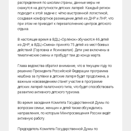
распределения по школам страны, данные меры не
скажутся на доступности детских лагерей. Каждый регион
подходит к этой задаче с чётко выстроенной логистикой,
создавая комфортное размещение детей из ДНР и ЛНР, что
при этом не приводит к перезаполнению центров детского
отдыха.
В настоящее время в ВДЦ «Орлёнок» обучаются 46 детей
из ДНР, в ВДЦ «Смена» принято 75 детей из мест боевых
действий (Горловка и Ясиноватая). Дети уже включены в
тематические смены и пробудут там до конца марта.
Глава ведомства обратил внимание, что в текущем году по
решению Президента Российской Федерации программа
кешбэка за путёвки в детские лагеря будет продолжена, а
важным нововведением станет участие в программе
детских лагерей палаточного типа, что будет способствовать
развитию активного детского туризма.
Во время заседания Комитета Государственной Думы по
вопросам семьи, женщин и детей также обсуждались
направления, по которым Минпросвещения России ведёт
активную работу.
Председатель Комитета Государственной Думы по