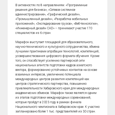
В активностях по 8 направлениям: «Программные
решения для бизнеса», «Сетевое системное
администрирование», «Графический дизайн»,
«Промышленный дизайн», «Разработка мобильных
приложений», «Экспедирование грузов», «Веб-технологии»,
«Инженерный дизайн CAD» – принимают участие 170
специалистов из 6 стран.
Марафон выступает площадкой для образовательного,
научно-технического и культурного сотрудничества, обмена
лучшими практиками апробации технологий, компетенций,
усовершенствования цифрового формата обучения. Кроме
того, он способствует усилению партнерской сети
национальных агентств подготовки кадров азиатского
вектора, формированию устойчивых контактов на основе
взаимных интересов, увеличению потенциала
международных центров развития компетенций как
центров стратегического партнерства, повышению
привлекательности Хабаровского края для международных
академических обменов. Марафон также является одним
из этапов подготовки международных соревнований,
которые пройдут в 2023 году в рамках финала
Национального чемпионата в Хабаровском крае. К участию
запланировано более 1 тыс. представителей из 30 стран.